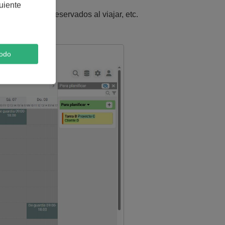
uiente
que deben ser reservados al viajar, etc.
ar calidad.
todo