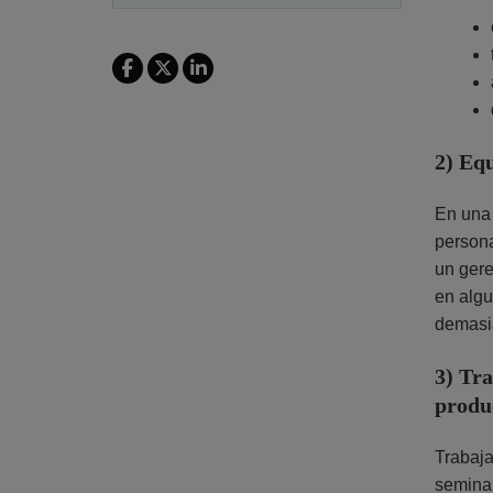
2) Equ
En una 
persona
un gere
en algu
demasia
3) Tra
produ
Trabaja
seminar