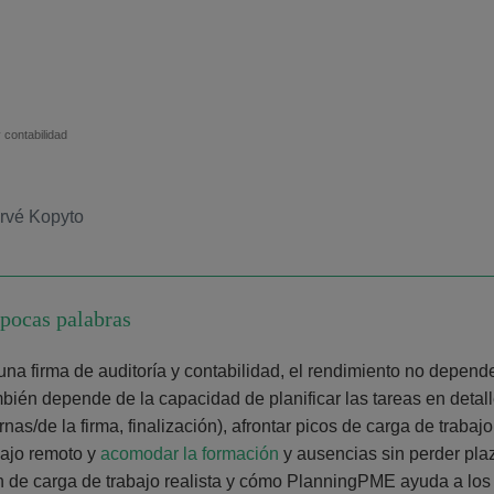
 contabilidad
rvé Kopyto
pocas palabras
una firma de auditoría y contabilidad, el rendimiento no depend
bién depende de la capacidad de planificar las tareas en detalle
rnas/de la firma, finalización), afrontar picos de carga de trabaj
bajo remoto y
acomodar la formación
y ausencias sin perder pla
n de carga de trabajo realista y cómo PlanningPME ayuda a los e