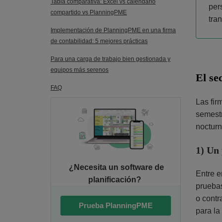
Tabla comparativa: Excel vs calendario
per
compartido vs PlanningPME
tra
Implementación de PlanningPME en una firma
de contabilidad: 5 mejores prácticas
Para una carga de trabajo bien gestionada y
equipos más serenos
El se
FAQ
Las fir
semestr
nocturn
1) Un
¿Necesita un software de
Entre e
planificación?
pruebas
o contr
Prueba PlanningPME
para la