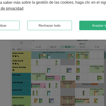
períodos de tiempo libre.
a saber más sobre la gestión de las cookies, haga clic en el sig
Recursos materiales
: salas de reuniones, vehículos, equipos 
a de privacidad
Dirección
: identificar sobrecargas, equilibrar carteras y asegur
lizar
Rechazar todo
Aceptar 