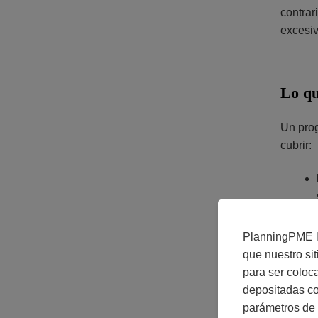
contrar
excesiv
Lo qu
Un prog
cubrir:
PlanningPME le
que nuestro si
para ser coloc
depositadas co
parámetros de 