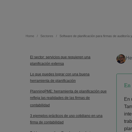
Home
Sectores
Software de planificación para firmas de auditoría y
El sector: servicios que requieren una
He
planificación extensa
Lo que puedes lograr con una buena
herramienta de planificación
En 
PlanningPME: herramienta de planificación que
refleja las realidades de las firmas de
En 
contabilidad
Tam
inte
3 ejemplos prácticos de uso cotidiano en una
tra
firma de contabilidad
pla