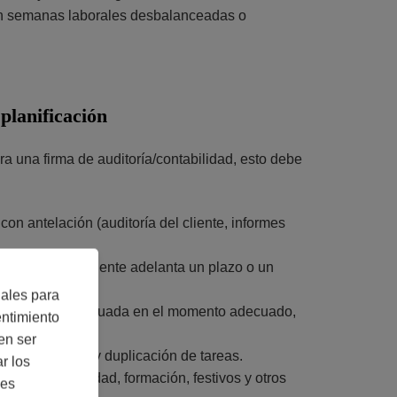
n en semanas laborales desbalanceadas o
planificación
a una firma de auditoría/contabilidad, esto debe
 con antelación (auditoría del cliente, informes
 retrasa, un cliente adelanta un plazo o un
iales para
 la persona adecuada en el momento adecuado,
entimiento
en ser
a planificación y duplicación de tareas.
r los
as por enfermedad, formación, festivos y otros
nes