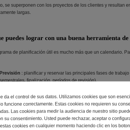
io, se superponen con los proyectos de los clientes y resulta
amente largas.
e puedes lograr con una buena herramienta de 
rama de planificación útil es mucho más que un calendario. Par
Previsión
: planificar y reservar las principales fases de trabajo
semestrales, finalización, períodos de revisión).
Operaciones
: adaptarse sobre la marcha cuando un proyecto se
colega está ausente.
 da el control de sus datos. Utilizamos cookies que son esenc
Personal basado en la antigüedad y habilidades
: asignar a
tio funcione correctamente. Estas cookies no requieren su cons
sin tener que buscar una solución en el último minuto.
adas. Las cookies para medir la audiencia de nuestro sitio pued
Visibilidad entre equipos / oficinas
: evitar solapamientos en l
n su consentimiento. Usted puede rechazar, aceptar o configura
Ausencias
: permisos anuales, tiempo libre compensatorio, baj
estas cookies en cualquier momento haciendo clic en los boto