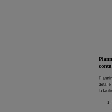
Plann
conta
Plannin
detalle
la facil