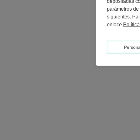
depositadas co
parámetros de 
siguientes. Par
enlace
Polític
Persona