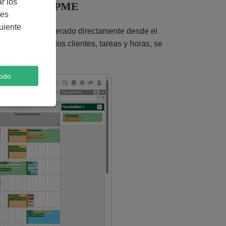
r los
esde PlanningPME
nes
uiente
por tarea fue generado directamente desde el
horario, incluidos clientes, tareas y horas, se
todo