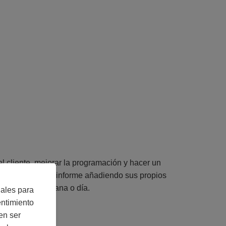
del cliente, mejorar la programación y hacer un
de adaptar este informe añadiendo sus propios
entando por semana o día.
iales para
entimiento
en ser