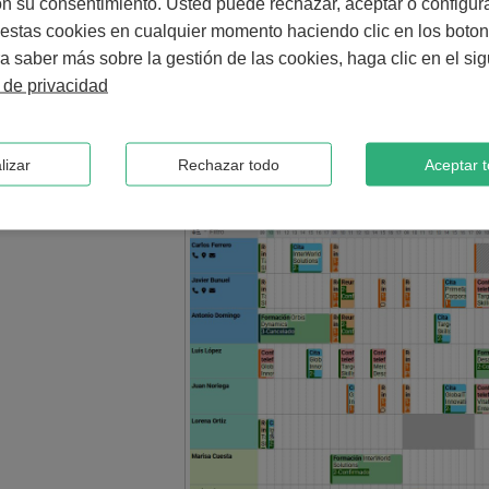
n su consentimiento. Usted puede rechazar, aceptar o configura
Genera informes de tiempo por cliente d
estas cookies en cualquier momento haciendo clic en los boto
a saber más sobre la gestión de las cookies, haga clic en el sig
Este informe de Excel de horas trabajadas por cliente y 
a de privacidad
software PlanningPME. Todos los datos y estadísticas del 
pueden recuperar a intervalos regulares.
lizar
Rechazar todo
Aceptar 