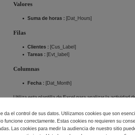
Valores
Suma de horas :
[Dat_Hours]
Filas
Clientes :
[Cus_Label]
Tareas :
[Evt_label]
Columnas
Fecha :
[Dat_Month]
Utiliza esta plantilla de Excel para analizar la actividad 
seguimiento preciso del tiempo dedicado cada mes. Pue
filtros con campos personalizados, por ejemplo, o segm
 da el control de sus datos. Utilizamos cookies que son esenc
tio funcione correctamente. Estas cookies no requieren su cons
adas. Las cookies para medir la audiencia de nuestro sitio pued