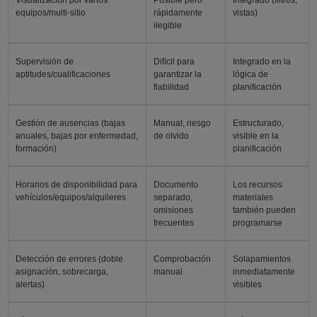
equipos/multi-sitio
rápidamente
vistas)
ilegible
Supervisión de
Difícil para
Integrado en la
aptitudes/cualificaciones
garantizar la
lógica de
fiabilidad
planificación
Gestión de ausencias (bajas
Manual, riesgo
Estructurado,
anuales, bajas por enfermedad,
de olvido
visible en la
formación)
planificación
Horarios de disponibilidad para
Documento
Los recursos
vehículos/equipos/alquileres
separado,
materiales
omisiones
también pueden
frecuentes
programarse
Detección de errores (doble
Comprobación
Solapamientos
asignación, sobrecarga,
manual
inmediatamente
alertas)
visibles