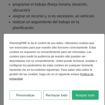
programar el trabajo (franja horaria, duración,
ubicación)
asignar un recurso y, si es necesario, un vehículo
realizar un seguimiento del trabajo en la
planificación
Beneficios para los empleados
: menos
PlanningPME le da el control de sus datos. Utilizamos cookies que
improvisación, detalles de trabajo más claros, mejor
son esenciales para que nuestro sitio funcione correctamente. Estas
coordinación.
cookies no requieren su consentimiento para ser colocadas. Las
cookies para medir la audiencia de nuestro sitio pueden ser
depositadas con su consentimiento. Usted puede rechazar, aceptar o
Beneficios para las operaciones
: respuesta más
configurar los parámetros de estas cookies en cualquier momento
rápida, menos perturbaciones en la planificación
haciendo clic en los botones siguientes. Para saber más sobre la
general.
gestión de las cookies, haga clic en el siguiente enlace
Política de
privacidad
Caso 3 - Mantener el ritmo a pesar de las
ausencias y la formación de los empleados
Personalizar
Rechazar todo
Aceptar todo
Situación
: algunos empleados estarán en formación