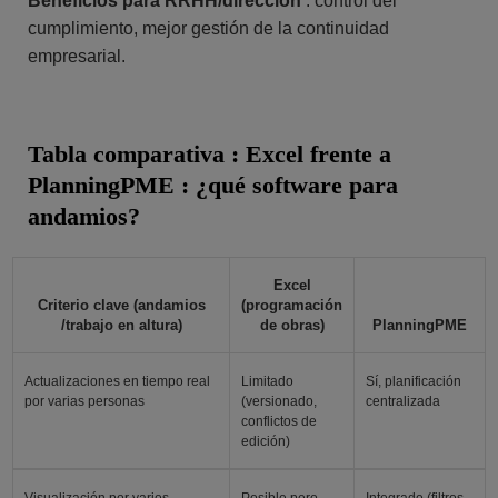
Beneficios para RRHH/dirección
: control del
cumplimiento, mejor gestión de la continuidad
empresarial.
Tabla comparativa : Excel frente a
PlanningPME : ¿qué software para
andamios?
Excel
Criterio clave (andamios
(programación
/trabajo en altura)
de obras)
PlanningPME
Actualizaciones en tiempo real
Limitado
Sí, planificación
por varias personas
(versionado,
centralizada
conflictos de
edición)
Visualización por varios
Posible pero
Integrado (filtros,