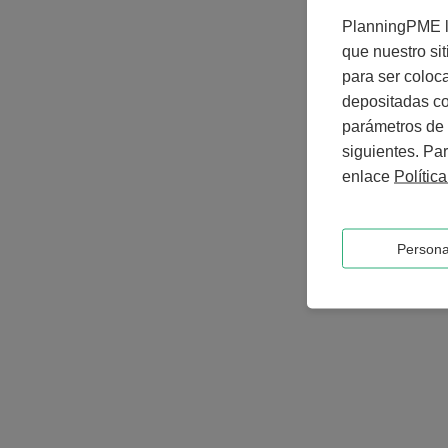
PlanningPME le
que nuestro si
para ser coloc
depositadas co
parámetros de 
siguientes. Par
enlace
Polític
Persona