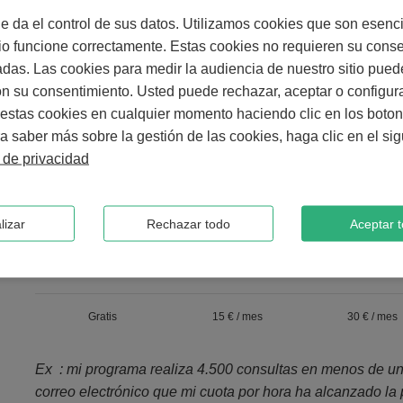
Volumetría: ¿Cuáles son los límites de ll
 da el control de sus datos. Utilizamos cookies que son esenc
tio funcione correctamente. Estas cookies no requieren su cons
Cada instalación de una API de PlanningPME tiene una c
adas. Las cookies para medir la audiencia de nuestro sitio pued
programa (o conjunto de programas) a la API.
n su consentimiento. Usted puede rechazar, aceptar o configura
estas cookies en cualquier momento haciendo clic en los boto
La misma AppKey tiene por defecto un volumen máximo de
a saber más sobre la gestión de las cookies, haga clic en el sig
Más allá de este límite, se notificará al propietario de la 
a de privacidad
con el siguiente esquema de tarifas.
lizar
Rechazar todo
Aceptar 
Básico
Milli
Micro
2 000 consultas / hora
3 000 consultas / hora
5 000 consultas /
Gratis
15 € / mes
30 € / mes
Ex : mi programa realiza 4.500 consultas en menos de un
correo electrónico que mi cuota por hora ha alcanzado la 