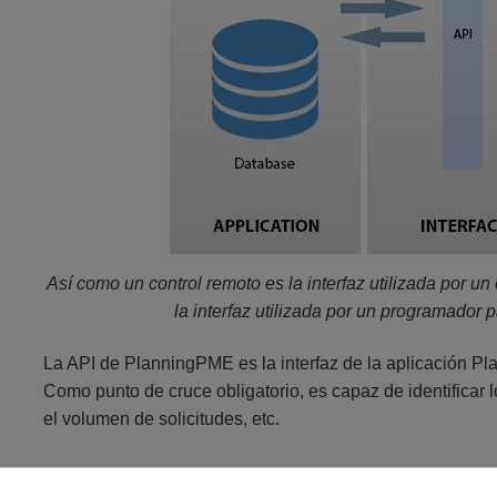
Así como un control remoto es la interfaz utilizada por u
la interfaz utilizada por un programador 
La API de PlanningPME es la interfaz de la aplicación 
Como punto de cruce obligatorio, es capaz de identificar 
el volumen de solicitudes, etc.