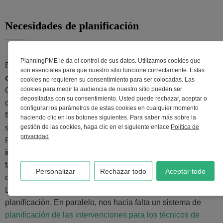
Necesidades de planificación
PlanningPME le da el control de sus datos. Utilizamos cookies que
En el área de producción, es preciso
comunicar a los
son esenciales para que nuestro sitio funcione correctamente. Estas
operadores el programa
de la jornada y de la semana.
cookies no requieren su consentimiento para ser colocadas. Las
cookies para medir la audiencia de nuestro sitio pueden ser
Con anterioridad, se usaba una tabla completada por el jefe
depositadas con su consentimiento. Usted puede rechazar, aceptar o
del área de producción. Debíamos desplazarnos
configurar los parámetros de estas cookies en cualquier momento
físicamente para tener acceso a la información, que no
haciendo clic en los botones siguientes. Para saber más sobre la
gestión de las cookies, haga clic en el siguiente enlace
Política de
siempre estaba actualizada.
privacidad
Por lo tanto, necesitábamos una herramienta capaz de
indicar de modo visual y dinámico
las órdenes de
fabricación para cada colaborador, para el tipo de máquina,
Personalizar
Rechazar todo
Aceptar todo
con todas las informaciones necesarias.
La dirección y los comerciales deben tener acceso a esta
planificación. En paralelo, nos hacia falta un sistema de
planificación de las intervenciones para los técnicos de