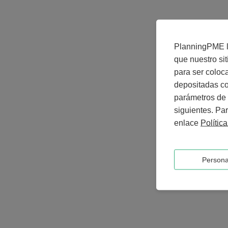
PlanningPME le
que nuestro si
para ser coloc
depositadas co
parámetros de 
siguientes. Par
enlace
Polític
Persona