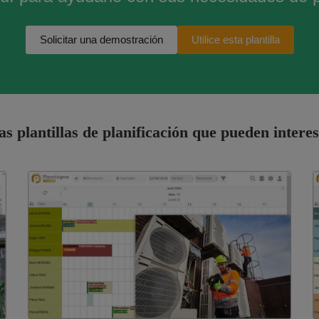
Solicitar una demostración
Utilice esta plantilla
as plantillas de planificación que pueden interes