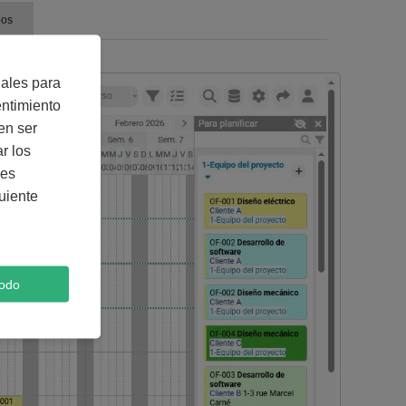
pos
iales para
entimiento
en ser
r los
nes
uiente
todo